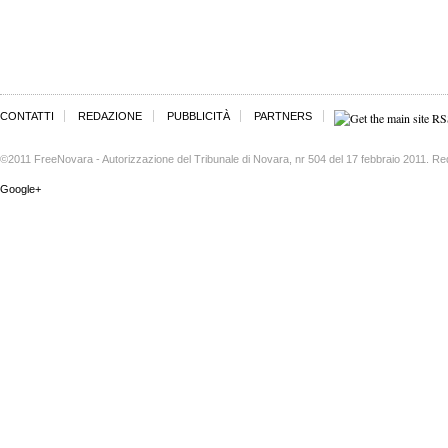
CONTATTI
REDAZIONE
PUBBLICITÀ
PARTNERS
©2011 FreeNovara - Autorizzazione del Tribunale di Novara, nr 504 del 17 febbraio 2011. Re
Google+