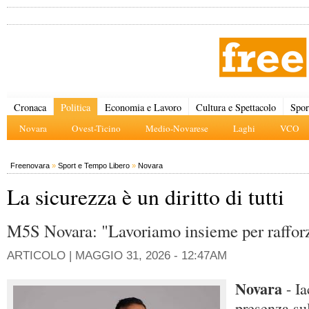
Cronaca
Politica
Economia e Lavoro
Cultura e Spettacolo
Spor
Novara
Ovest-Ticino
Medio-Novarese
Laghi
VCO
Freenovara
»
Sport e Tempo Libero
»
Novara
La sicurezza è un diritto di tutti
M5S Novara: "Lavoriamo insieme per rafforz
ARTICOLO |
MAGGIO 31, 2026 - 12:47AM
Novara
- Ia
presenza sul 