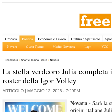
Cronaca
Politica
Economia e Lavoro
Cultura e Spettacolo
Spor
Novara
Ovest-Ticino
Medio-Novarese
Laghi
VCO
Freenovara
»
Sport e Tempo Libero
»
Novara
La stella verdeoro Julia completa i
roster della Igor Volley
ARTICOLO |
MAGGIO 12, 2026 - 7:29PM
Novara
- Sarà la s
origini italiane J