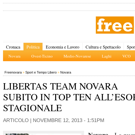
Cronaca
Politica
Economia e Lavoro
Cultura e Spettacolo
Spor
Novara
Ovest-Ticino
Medio-Novarese
Laghi
VCO
Freenovara
»
Sport e Tempo Libero
»
Novara
LIBERTAS TEAM NOVARA
SUBITO IN TOP TEN ALL’ESO
STAGIONALE
ARTICOLO |
NOVEMBRE 12, 2013 - 1:51PM
Novara
- La nuo