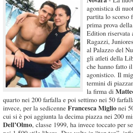
agonistica di nuo
partita lo scorso 
prima prova dell
Edition riservata 
Ragazzi, Juniores
al Palazzo del Nu
gli atleti della 
che hanno fatto il
agonistico. Il mig
termini di piazza
Matte
la firma di
quarto nei 200 farfalla e poi settimo nei 50 farfal
Francesca Miglio
invece, per la sedicenne
nei 50
cui si è poi aggiunta la decima piazza nei 200 mi
Dell’Olmo
, classe 1999, ha invece toccato per se
nei 1.500 stile libero. Due volte in “top ten”, inf