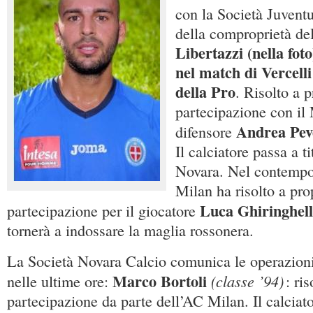
con la Società Juventu
della comproprietà de
Libertazzi (nella fot
nel match di Vercelli 
della Pro
. Risolto a p
partecipazione con il 
Andrea Pev
difensore
Il calciatore passa a ti
Novara. Nel contempo
Milan ha risolto a pro
Luca Ghiringhel
partecipazione per il giocatore
tornerà a indossare la maglia rossonera.
La Società Novara Calcio comunica le operazioni
Marco Bortoli
(classe ’94)
nelle ultime ore:
: ri
partecipazione da parte dell’AC Milan. Il calciator