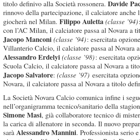
Davide Pac
titolo definivo alla Società rossonera.
rinnovo della partecipazione, il calciatore anche 
Filippo Auletta
(classe ’94)
giocherà nel Milan.
con l’AC Milan, il calciatore passa al Novara a tit
Jacopo Manconi
(classe ’94)
: esercitata opzio
Villanterio Calcio, il calciatore passa al Novara a 
Alessandro Erdelyi
(classe ’98)
: esercitata opz
Scuola Calcio, il calciatore passa al Novara a tito
Jacopo Salvatore
(classe ’97)
:
esercitata opzio
Novara, il calciatore passa al Novara a titolo defin
La Società Novara Calcio comunica infine i segue
nell’organigramma tecnico/sanitario della stagio
Simone Masi
, già collaboratore tecnico di miste
la carica di allenatore in seconda. Il nuovo prepar
Alessandro Mannini
sarà
. Professionista serio e