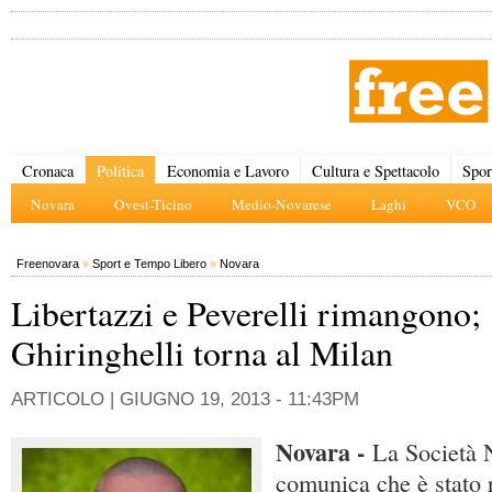
Cronaca
Politica
Economia e Lavoro
Cultura e Spettacolo
Spor
Novara
Ovest-Ticino
Medio-Novarese
Laghi
VCO
Freenovara
»
Sport e Tempo Libero
»
Novara
Libertazzi e Peverelli rimangono;
Ghiringhelli torna al Milan
ARTICOLO |
GIUGNO 19, 2013 - 11:43PM
Novara -
La Società 
comunica che è stato 