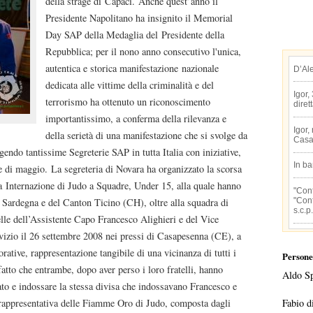
della strage di Capaci. Anche quest’anno il
Presidente Napolitano ha insignito il Memorial
Day SAP della Medaglia del Presidente della
Repubblica; per il nono anno consecutivo l'unica,
autentica e storica manifestazione nazionale
D’Al
dedicata alle vittime della criminalità e del
Igor,
terrorismo ha ottenuto un riconoscimento
diret
importantissimo, a conferma della rilevanza e
Igor,
della serietà di una manifestazione che si svolge da
Casa
endo tantissime Segreterie SAP in tutta Italia con iniziative,
In b
 di maggio. La segreteria di Novara ha organizzato la scorsa
a Internazione di Judo a Squadre, Under 15, alla quale hanno
"Conf
"Conf
a Sardegna e del Canton Ticino (CH), oltre alla squadra di
s.c.p.
elle dell’Assistente Capo Francesco Alighieri e del Vice
vizio il 26 settembre 2008 nei pressi di Casapesenna (CE), a
tive, rappresentazione tangibile di una vicinanza di tutti i
Persone
 fatto che entrambe, dopo aver perso i loro fratelli, hanno
Aldo S
Stato e indossare la stessa divisa che indossavano Francesco e
Fabio d
 rappresentativa delle Fiamme Oro di Judo, composta dagli