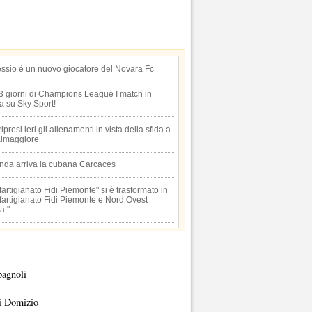
essio è un nuovo giocatore del Novara Fc
 3 giorni di Champions League I match in
ta su Sky Sport!
 ripresi ieri gli allenamenti in vista della sfida a
lmaggiore
anda arriva la cubana Carcaces
artigianato Fidi Piemonte" si è trasformato in
artigianato Fidi Piemonte e Nord Ovest
a."
pagnoli
i Domizio