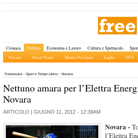
Cronaca
Politica
Economia e Lavoro
Cultura e Spettacolo
Spor
Novara
Ovest-Ticino
Medio-Novarese
Laghi
VCO
Freenovara
»
Sport e Tempo Libero
»
Novara
Nettuno amara per l’Elettra Energ
Novara
ARTICOLO |
GIUGNO 11, 2012 - 12:39AM
Novara -
To
l’Elettra En