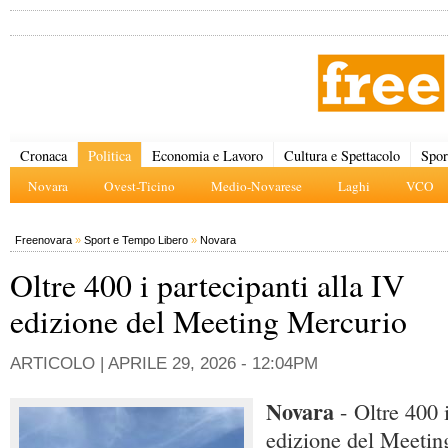
Cronaca
Politica
Economia e Lavoro
Cultura e Spettacolo
Spor
Novara
Ovest-Ticino
Medio-Novarese
Laghi
VCO
Freenovara
»
Sport e Tempo Libero
»
Novara
Oltre 400 i partecipanti alla IV
edizione del Meeting Mercurio
ARTICOLO |
APRILE 29, 2026 - 12:04PM
Novara
- Oltre 400 i
edizione del Meetin