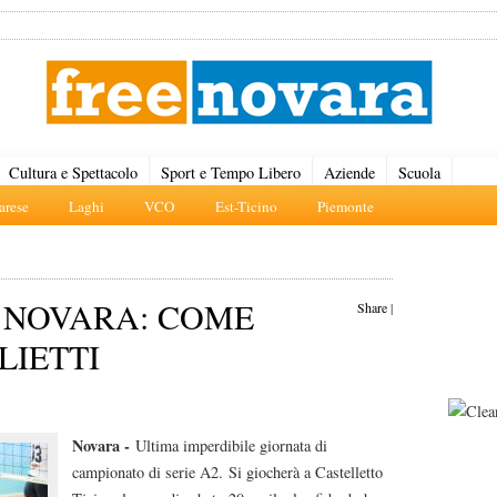
Cultura e Spettacolo
Sport e Tempo Libero
Aziende
Scuola
rese
Laghi
VCO
Est-Ticino
Piemonte
 NOVARA: COME
Share
|
LIETTI
Novara -
Ultima imperdibile giornata di
campionato di serie A2. Si giocherà a Castelletto