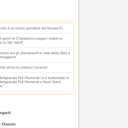
essio è un nuovo giocatore del Novara Fc
 3 giorni di Champions League I match in
ta su Sky Sport!
 ripresi ieri gli allenamenti in vista della sfida a
lmaggiore
anda arriva la cubana Carcaces
artigianato Fidi Piemonte" si è trasformato in
artigianato Fidi Piemonte e Nord Ovest
a."
pagnoli
i Domizio