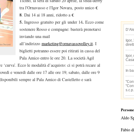
Ticino, la sera di sabato 20 aprile, la sfida-derby
€
tra l'Ornavasso e l'Igor Novara, posto unico
8
€
. Dai 14 ai 18 anni, ridotto a
5.
.
Ingresso gratuito per gli under 14
Ecco come
sostenere Rosso e compagne: basterà prenotarsi
D’Al
inviando una mail
Igor,
all’indirizzo
marketing@ornavassovolley.it
. I
diret
biglietti potranno essere poi ritirati in cassa del
Igor,
Pala Amico entro le ore 20. La società Agil
Casa
re ‘curva’. Ecco le modalità d’acquisto: ci si potrà recare al
In b
ovedì e venerdì dalle ore 17 alle ore 19; sabato, dalle ore 9
o disponibili sempre al Pala Amico di Castelletto e sarà
"Conf
"Conf
s.c.p.
Persone
Aldo S
Fabio d