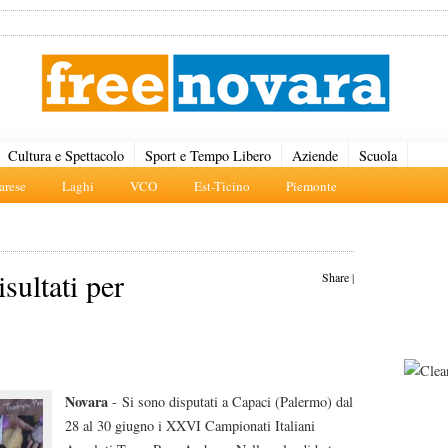
Cultura e Spettacolo
Sport e Tempo Libero
Aziende
Scuola
rese
Laghi
VCO
Est-Ticino
Piemonte
sultati per
Share
|
Novara
- Si sono disputati a Capaci (Palermo) dal
28 al 30 giugno i XXVI Campionati Italiani