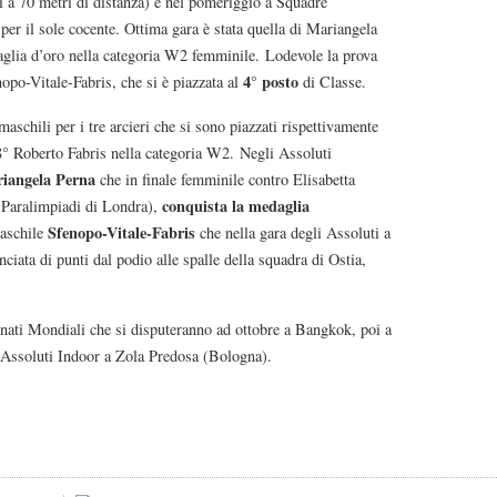
i a 70 metri di distanza) e nel pomeriggio a Squadre
per il sole cocente. Ottima gara è stata quella di Mariangela
glia d’oro nella categoria W2 femminile. Lodevole la prova
4°
posto
po-Vitale-Fabris, che si è piazzata al
di Classe.
aschili per i tre arcieri che si sono piazzati rispettivamente
° Roberto Fabris nella categoria W2. Negli Assoluti
iangela Perna
che in finale femminile contro Elisabetta
conquista la medaglia
 Paralimpiadi di Londra),
Sfenopo-Vitale-Fabris
maschile
che nella gara degli Assoluti a
nciata di punti dal podio alle spalle della squadra di Ostia,
nati Mondiali che si disputeranno ad ottobre a Bangkok, poi a
i Assoluti Indoor a Zola Predosa (Bologna).