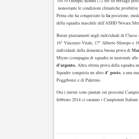
70+70 Olimpic Round (72 tiri su bersagli post
nonostante le condizioni climatiche proibitive 
1a
Perna che ha conquistato la
posizione, meda
della squadra maschile dell’ASHD Novara Sfeno
Buoni piazzamenti negli individuali di Classe m
16° Vincenzo Vitale, 17° Alberto Sfenopo e 18
Mar
individuali della domenica buona prova di
Miyno (compagna di squadra in nazionale alle
d’argento.
Altra ottima prova della squadra 
4° posto
Squadre conquista un altro
, a una ma
Poggibonsi e di Palermo.
Ora i mirini sono puntati sui prossimi Campio
febbraio 2014 ci saranno i Campionati Italian