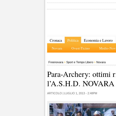
Cronaca
Politica
Economia e Lavoro
Novara
Ovest-Ticino
Medio-Nova
Freenovara
»
Sport e Tempo Libero
»
Novara
Para-Archery: ottimi ri
l’A.S.H.D. NOVARA
ARTICOLO |
LUGLIO 1, 2013 - 2:48PM