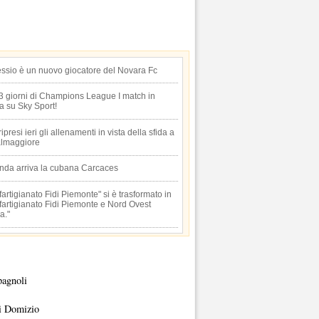
essio è un nuovo giocatore del Novara Fc
 3 giorni di Champions League I match in
ta su Sky Sport!
 ripresi ieri gli allenamenti in vista della sfida a
lmaggiore
anda arriva la cubana Carcaces
artigianato Fidi Piemonte" si è trasformato in
artigianato Fidi Piemonte e Nord Ovest
a."
pagnoli
i Domizio