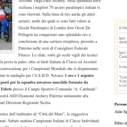
Assoluti Targa Para-Archery. Nella splendida terra
siciliana i migliori 70 arcieri paralimpici italiani si
sono ritrovati. Sulla linea di tiro anche gli atleti
azzurri, molti dei quali si sono fatti valere ai
Giochi Paralimpici di Londra dove Oscar De
D’Al
Pellegrin ha conquistato uno splendido oro a
Igor,
conclusione di una carriera strepitosa, presente a
diret
Palermo nelle vesti di Consigliere Federale
Igor,
Fitarco. Le sfide, sotto gli occhi vigili dei tecnici
Casa
la posta in palio: oltre ai titoli Italiani di Classe ed Assoluti
In b
a convocazione per i Campionati Mondiali che si disputeranno
: 1 oro e 1 argento
tate le medaglie per l’A.S.H.D. Novara
"Conf
 posti per la squadra novarese maschile
formata da
"Conf
s.c.p.
 Fabris
presso il Campo Sportivo Comunale “A. Cardinale”
a società ASD Dyamond Archery Palermo unitamente alla
nail Direzione Regionale Sicilia.
Persone
Aldo S
rnice dell’Anfiteatro di “Città del Mare”, la suggestiva
nati. Sabato mattina Campionati Italiani di Classe Individuali
Fabio d