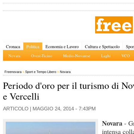
Cronaca
Politica
Economia e Lavoro
Cultura e Spettacolo
Spor
Novara
Ovest-Ticino
Medio-Novarese
Laghi
VCO
Freenovara
»
Sport e Tempo Libero
»
Novara
Periodo d'oro per il turismo di No
e Vercelli
ARTICOLO |
MAGGIO 24, 2014 - 7:43PM
Novara
- G
intensa col