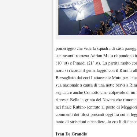
pomeriggio che vede la squadra di casa pareggi
centravanti romeno Adrian Mutu rispondono inf
(10’ st) e Pinardi (21’ st). La partita molto 
nord si ricorda il gemellaggio con il Rimini alla
Bersagliato dai cori l’attaccante Mutu per i suo
sua nazionale a causa di una notte brava a Rim
segnalare anche Comotto che, colpevole di un b
riprese. Bella la grinta del Novara che rimonta
nel finale Rubino (entrato al posto di Meggiorin
commenti dei tifosi presenti oggi tra cui si l
tanto di striscioni e bandiere, io ero li di fianc
Ivan De Grandis