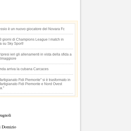
essio è un nuovo giocatore del Novara Fc
 3 giorni di Champions League I match in
ta su Sky Sport!
 ripresi ieri gli allenamenti in vista della sfida a
lmaggiore
anda arriva la cubana Carcaces
artigianato Fidi Piemonte" si è trasformato in
artigianato Fidi Piemonte e Nord Ovest
a."
pagnoli
i Domizio