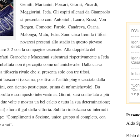
Gemiti, Marianini, Porcari, Giorni, Pinardi,
Meggiorini, Jeda. Gli ospiti allenati da Giampaolo
si presentano con: Antonioli, Lauro, Rossi, Von
Bergen, Comotto; Parolo, Candreva, Guana,
D’Al
Malonga, Mutu, Eder. Sono circa tremila i tifosi
novaresi presenti allo stadio in questo piovoso
Igor,
diret
are 2-2 con la compagine cesenate. Alla doppietta del
atti Granoche e Mazzarani subentrati rispettivamente a Jeda
Igor,
Casa
combattuta non è percepita come un’amichevole. Dalla curva
 tifoseria rivale che si presenta solo con tre tifosi.
In b
i trascorsi (cocaina, positivo all’antidoping e cacciata dalla
"Conf
ini, con rientro posticipato, prima di un'amichevole). Da
"Conf
rutto e scomposto intervento su Giorni, sarà contestato a più
s.c.p.
 due volte e mostra un bel calcio e tutta la sua determinazione;
i) sfiora il gol della vittoria. Subito rimbalzano su internet i
Persone
egge: “Complimenti a Sezione, unico gruppo al completo, con
Aldo S
o a voi”.
Fabio d