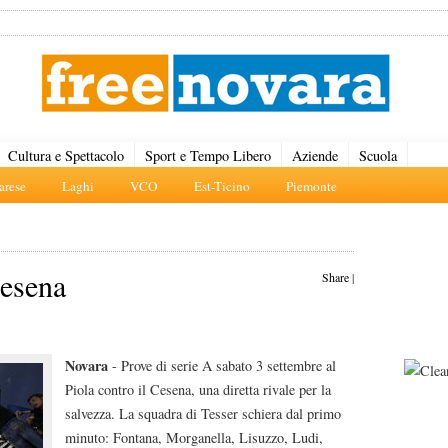
Cultura e Spettacolo
Sport e Tempo Libero
Aziende
Scuola
rese
Laghi
VCO
Est-Ticino
Piemonte
Cesena
Share
|
Novara
- Prove di serie A sabato 3 settembre al
Piola contro il Cesena, una diretta rivale per la
salvezza. La squadra di Tesser schiera dal primo
minuto: Fontana, Morganella, Lisuzzo, Ludi,