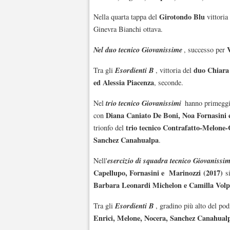
Girotondo Blu
Nella quarta tappa del
vittoria
Ginevra Bianchi ottava.
Nel duo tecnico Giovanissime
, successo per
Esordienti B
duo Chiara
Tra gli
, vittoria del
ed Alessia Piacenza
, seconde.
trio tecnico Giovanissimi
Nel
hanno primegg
Diana Caniato De Boni, Noa Fornasini e
con
trio tecnico Contrafatto-Melone-
trionfo del
Sanchez Canahualpa
.
esercizio di squadra tecnico Giovanissim
Nell'
Capellupo, Fornasini e Marinozzi
(2017)
si
Barbara Leonardi Michelon e Camilla Volpa
Esordienti B
Tra gli
, gradino più alto del po
Enrici, Melone, Nocera, Sanchez Canahualp