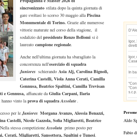
Propaganda e Master 2026 di
sincronizzato
stilata dopo la quinta giornata di
Piscina
gare svoltasi lo scorso 30 maggio alla
Monumentale di Torino.
Grazie alle numerose
vittorie maturate nel corso della stagione, il
D’Al
presidente Renzo Bellomi
sodalizio del
si è
Igor,
campione regionale
laureato
.
diret
Anche nell'ultima giornata ha sbaragliato la
Igor,
Casa
esercizio di squadra
concorrenza nell'
Juniores
Asia Alj, Carolina Bignoli,
schierando
In b
Caterina Castelli, Viola Anna Cerati, Camilla
"Conf
Gennusa, Beatrice Spaltini, Camilla Trevisan
"Conf
s.c.p.
ati e Gennusa,
Giulia Carpani, Ilaria
affiancate da
i
prova di squadra
Assolute
hanno vinto la
.
Persone
Juniores
Morgana Avanzo, Alessia Benazzi,
ccesso per le
a Castelli, Nicole Gazzola, Sofia Migliaretti, Beatrice
Aldo S
Assoluta
 Nella stessa competizione
primo posto per
Fabio d
i, Cerati, Migliaretti, Sansottera, Spaltini e Tunesi
.