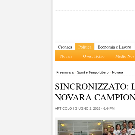
Cronaca
Politica
Economia e Lavoro
Novara
Ovest-Ticino
Medio-Nova
Freenovara
»
Sport e Tempo Libero
»
Novara
SINCRONIZZATO: 
NOVARA CAMPION
ARTICOLO |
GIUGNO 2, 2026 - 6:44PM