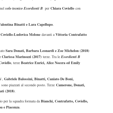
solo tecnico Esordienti B
Chiara Coviello
 nel
per
con
Valentina Binatti e Lara Capellupo
.
 Coviello-Ludovica Melone
Vittoria Contrafatto
davanti a
Sara Donati, Barbara Leonardi e Zoe Michelon (2018)
iato
 Clarissa Marinozzi (2017)
Esordienti B
terze. Tra le
Coviello
Beatrice Enrici, Alice Nocera ed Emily
, terze
i
Gabriele Balossini, Binatti, Caniato De Boni,
,
Camerone, Donati,
 sono piazzati al secondo posto. Terze
ti (2018)
.
Bianchi, Contrafatto, Coviello,
dio per la squadra formata da
a e Piacenza
.