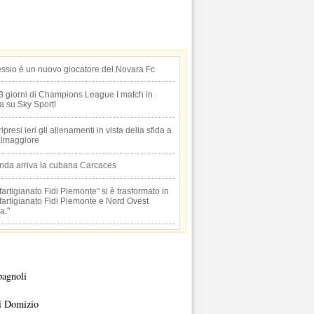
essio è un nuovo giocatore del Novara Fc
 3 giorni di Champions League I match in
ta su Sky Sport!
 ripresi ieri gli allenamenti in vista della sfida a
lmaggiore
anda arriva la cubana Carcaces
artigianato Fidi Piemonte" si è trasformato in
artigianato Fidi Piemonte e Nord Ovest
a."
pagnoli
i Domizio