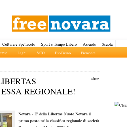
Cultura e Spettacolo
Sport e Tempo Libero
Aziende
Scuola
rese
Laghi
VCO
Est-Ticino
Piemonte
LIBERTAS
Share
|
ESSA REGIONALE!
Novara
Libertas Nuoto Novara
- E' della
il
primo posto nella classifica regionale di società