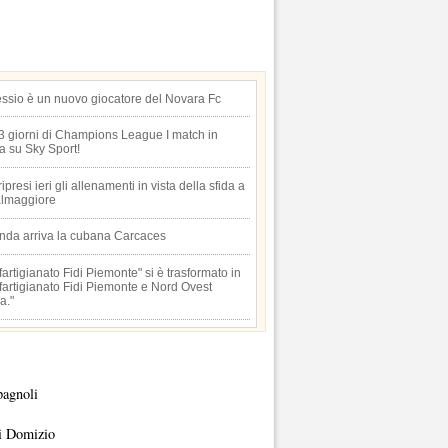
essio è un nuovo giocatore del Novara Fc
 3 giorni di Champions League I match in
ta su Sky Sport!
 ripresi ieri gli allenamenti in vista della sfida a
lmaggiore
anda arriva la cubana Carcaces
artigianato Fidi Piemonte" si è trasformato in
artigianato Fidi Piemonte e Nord Ovest
a."
pagnoli
i Domizio