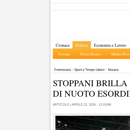
Cronaca
Politica
Economia e Lavoro
Novara
Ovest-Ticino
Medio-Nova
Freenovara
»
Sport e Tempo Libero
»
Novara
STOPPANI BRILLA
DI NUOTO ESORDI
ARTICOLO |
APRILE 22, 2026 - 12:01AM