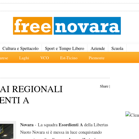
Cultura e Spettacolo
Sport e Tempo Libero
Aziende
Scuola
rese
Laghi
VCO
Est-Ticino
Piemonte
 AI REGIONALI
Share
|
ENTI A
Novara
Esordienti A
- La squadra
della Libertas
Nuoto Novara si è messa in luce conquistando