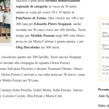
seconda manifestazione
successi e podi nella
regionale di categoria
in vasca da 50 metri
andata in scena gli scorsi 18 e 19 aprile al
PalaNuoto di Torino
. Due vittorie nei 100 e nei
Edoardo Pietro Stoppani
200 rana per
, anche
D’Al
secondo nei 50 rana e terzo nei 100 farfalla. Terzo
Igor,
Matilde Pezzoni
tempo per
negli 800 stile libero,
diret
prova in cui Marta Carboni è giunta quinta, e per
Igor,
Oleg Davydenko
nei 400 misti.
Casa
 è classificato quinto nei 200 farfalla. Sesto ancora Stoppani
In b
sl davanti alla compagna di squadra Gloria Ferrari,
"Conf
 nono Salvatore Pecoraro e decimo Tommaso Donna. Ottavo
"Conf
s.c.p.
 Gloria Ferrari è arrivata a sua volta nona nei 50 dorso, come
 Mattia Ferrari nei 50 rana.
Persone
Cattaneo,Sofia Fiorella, Isabel Motta, Sofia Ferrara, Aurora
, Lorenzo Cavuto, Illia Fitsak e Marta Cinti.
Aldo S
Fabio d