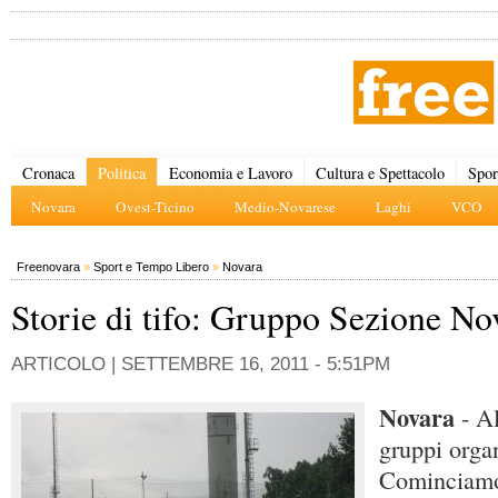
Cronaca
Politica
Economia e Lavoro
Cultura e Spettacolo
Spor
Novara
Ovest-Ticino
Medio-Novarese
Laghi
VCO
Freenovara
»
Sport e Tempo Libero
»
Novara
Storie di tifo: Gruppo Sezione No
ARTICOLO |
SETTEMBRE 16, 2011 - 5:51PM
Novara
- Al
gruppi organ
Cominciamo