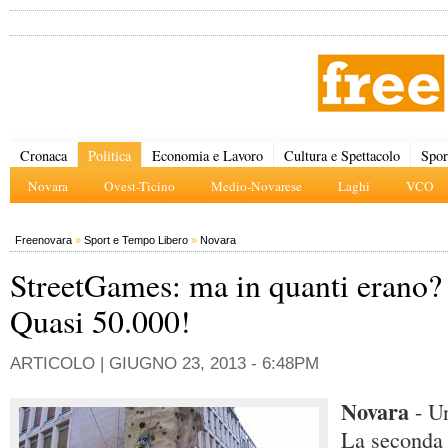
Cronaca
Politica
Economia e Lavoro
Cultura e Spettacolo
Spor
Novara
Ovest-Ticino
Medio-Novarese
Laghi
VCO
Freenovara
»
Sport e Tempo Libero
»
Novara
StreetGames: ma in quanti erano?
Quasi 50.000!
ARTICOLO |
GIUGNO 23, 2013 - 6:48PM
Novara
- U
La seconda 