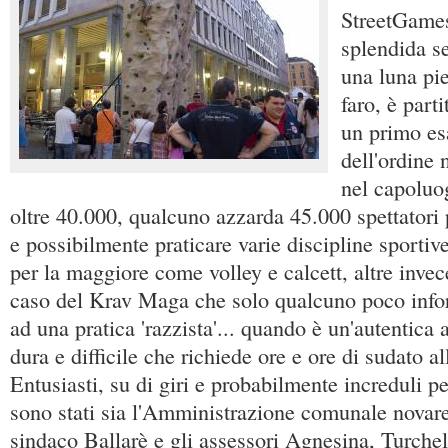
StreetGames
splendida se
una luna pi
faro, è part
un primo es
dell'ordine
nel capoluog
oltre 40.000, qualcuno azzarda 45.000 spettatori 
e possibilmente praticare varie discipline sporti
per la maggiore come volley e calcett, altre invece
caso del Krav Maga che solo qualcuno poco info
ad una pratica 'razzista'... quando è un'autentica
dura e difficile che richiede ore e ore di sudato a
Entusiasti, su di giri e probabilmente increduli p
sono stati sia l'Amministrazione comunale novares
sindaco Ballarè e gli assessori Agnesina, Turchell