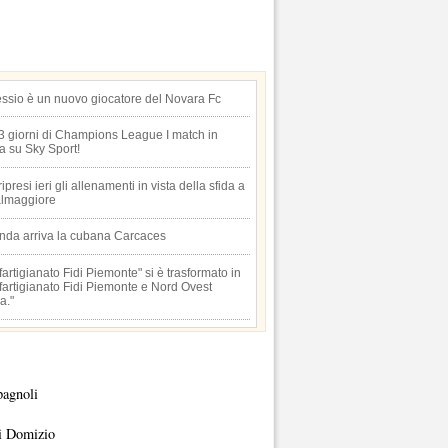
essio è un nuovo giocatore del Novara Fc
 3 giorni di Champions League I match in
ta su Sky Sport!
 ripresi ieri gli allenamenti in vista della sfida a
lmaggiore
anda arriva la cubana Carcaces
artigianato Fidi Piemonte" si è trasformato in
artigianato Fidi Piemonte e Nord Ovest
a."
pagnoli
i Domizio