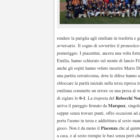
rendere la pariglia agli emiliani in trasferta e
avversario. Il sogno di sovvertire il pronostico
pomeriggio. I piacentini, ancora una volta fort
Emilia, hanno schierato sul monte di lancio Fi
anche gli ospiti hanno voluto inserire Mario D
una partita serratissima, dove le difese hanno 
sbloccare la parità iniziale nella terza ripresa 
emiliana commette un errore su una presa al vo
0-1
Rebecchi No
di siglare lo
. La risposta del
Marquez
arriva il pareggio firmato da
, singol
seppur senza trovare punti, offre occasioni ad
porta l'uomo in terza e addirittura al sesto ma
Piacenza
gioco. Non è da meno il
che al quin
a casa, e al sesto riempie le basi senza però c