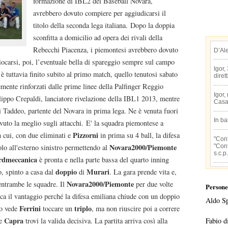
formazione di IBL2 del Baseball Novara,
avrebbero dovuto compiere per aggiudicarsi il
titolo della seconda lega italiana. Dopo la doppia
sconfitta a domicilio ad opera dei rivali della
Rebecchi Piacenza, i piemontesi avrebbero dovuto
D’Al
 giocarsi, poi, l’eventuale bella di spareggio sempre sul campo
Igor,
 è tuttavia finito subito al primo match, quello tenutosi sabato
diret
emente rinforzati dalle prime linee della Palfinger Reggio
Igor,
lippo Crepaldi, lanciatore rivelazione della IBL1 2013, mentre
Casa
i Taddeo, partente del Novara in prima lega. Ne è venuta fuori
In b
avuto la meglio sugli attacchi. E' la squadra piemontese a
Pizzorni
in cui, con due eliminati e
in prima su 4 ball, la difesa
"Conf
Novara2000/Piemonte
"Conf
lo all'esterno sinistro permettendo al
s.c.p.
rdmeccanica
è pronta e nella parte bassa del quarto inning
doppio
Murari
o, spinto a casa dal
di
. La gara prende vita e,
Novara2000/Piemonte
 entrambe le squadre. Il
per due volte
Persone
nca il vantaggio perché la difesa emiliana chiude con un doppio
Aldo S
Ferrini
triplo
to vede
toccare un
, ma non riuscire poi a correre
Capra
Fabio d
he
trovi la valida decisiva. La partita arriva così alla