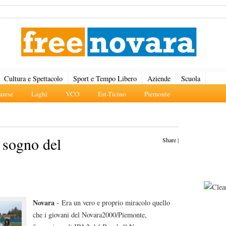
Cultura e Spettacolo
Sport e Tempo Libero
Aziende
Scuola
rese
Laghi
VCO
Est-Ticino
Piemonte
l sogno del
Share
|
Novara
- Era un vero e proprio miracolo quello
che i giovani del Novara2000/Piemonte,