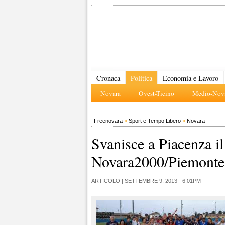
Cronaca
Politica
Economia e Lavoro
Novara
Ovest-Ticino
Medio-Nova
Freenovara
»
Sport e Tempo Libero
»
Novara
Svanisce a Piacenza i
Novara2000/Piemonte
ARTICOLO |
SETTEMBRE 9, 2013 - 6:01PM