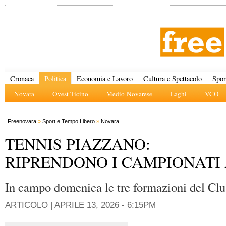
Cronaca
Politica
Economia e Lavoro
Cultura e Spettacolo
Spor
Novara
Ovest-Ticino
Medio-Novarese
Laghi
VCO
Freenovara
»
Sport e Tempo Libero
»
Novara
TENNIS PIAZZANO:
RIPRENDONO I CAMPIONATI
In campo domenica le tre formazioni del Cl
ARTICOLO |
APRILE 13, 2026 - 6:15PM