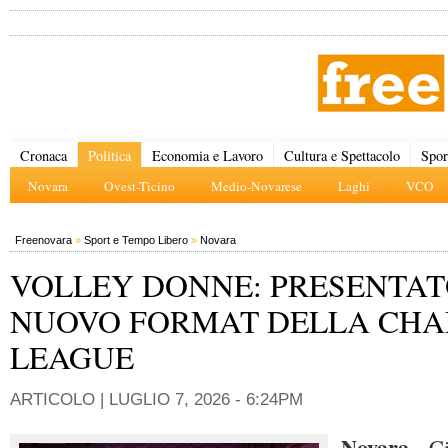
Cronaca
Politica
Economia e Lavoro
Cultura e Spettacolo
Spor
Novara
Ovest-Ticino
Medio-Novarese
Laghi
VCO
Freenovara
»
Sport e Tempo Libero
»
Novara
VOLLEY DONNE: PRESENTAT
NUOVO FORMAT DELLA CHA
LEAGUE
ARTICOLO |
LUGLIO 7, 2026 - 6:24PM
Novara
- Ci