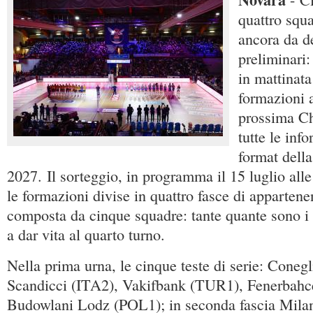
quattro squa
ancora da de
preliminari
in mattinata
formazioni 
prossima C
tutte le inf
format dell
2027. Il sorteggio, in programma il 15 luglio al
le formazioni divise in quattro fasce di apparten
composta da cinque squadre: tante quante sono i
a dar vita al quarto turno.
Nella prima urna, le cinque teste di serie: Coneg
Scandicci (ITA2), Vakifbank (TUR1), Fenerbah
Budowlani Lodz (POL1); in seconda fascia Mila