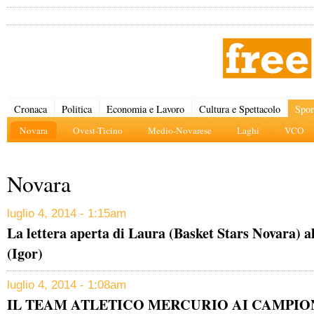
Cronaca
Politica
Economia e Lavoro
Cultura e Spettacolo
Spor
Novara
Ovest-Ticino
Medio-Novarese
Laghi
VCO
Novara
luglio 4, 2014 - 1:15am
La lettera aperta di Laura (Basket Stars Novara) a
(Igor)
luglio 4, 2014 - 1:08am
IL TEAM ATLETICO MERCURIO AI CAMPIO