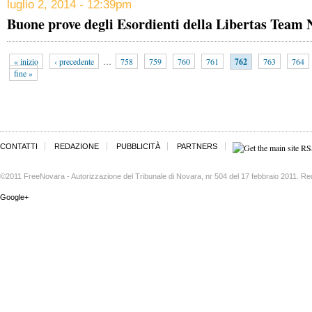
luglio 2, 2014 - 12:39pm
Buone prove degli Esordienti della Libertas Team
« inizio
‹ precedente
…
758
759
760
761
762
763
764
fine »
CONTATTI
REDAZIONE
PUBBLICITÀ
PARTNERS
©2011 FreeNovara - Autorizzazione del Tribunale di Novara, nr 504 del 17 febbraio 2011. Re
Google+