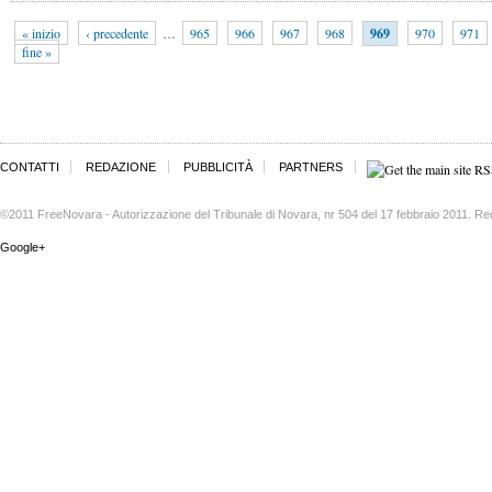
« inizio
‹ precedente
…
965
966
967
968
969
970
971
fine »
CONTATTI
REDAZIONE
PUBBLICITÀ
PARTNERS
©2011 FreeNovara - Autorizzazione del Tribunale di Novara, nr 504 del 17 febbraio 2011. Re
Google+