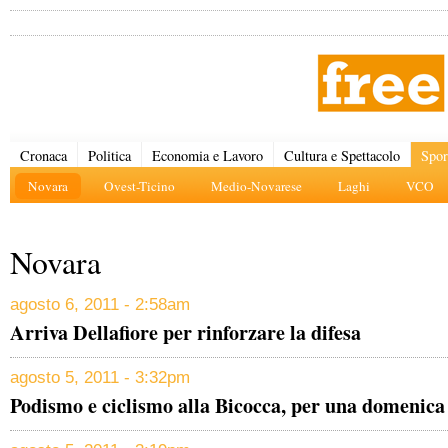
Cronaca
Politica
Economia e Lavoro
Cultura e Spettacolo
Spor
Novara
Ovest-Ticino
Medio-Novarese
Laghi
VCO
Novara
agosto 6, 2011 - 2:58am
Arriva Dellafiore per rinforzare la difesa
agosto 5, 2011 - 3:32pm
Podismo e ciclismo alla Bicocca, per una domenica