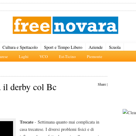
Cultura e Spettacolo
Sport e Tempo Libero
Aziende
Scuola
rese
Laghi
VCO
Est-Ticino
Piemonte
il derby col Bc
Share
|
Trecate
- Settimana quanto mai complicata in
casa trecatese. I diversi problemi fisici e di