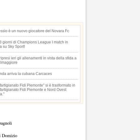
essio è un nuovo giocatore del Novara Fc
 3 giorni di Champions League I match in
ta su Sky Sport!
 ripresi ieri gli allenamenti in vista della sfida a
lmaggiore
anda arriva la cubana Carcaces
artigianato Fidi Piemonte" si è trasformato in
artigianato Fidi Piemonte e Nord Ovest
a."
pagnoli
i Domizio