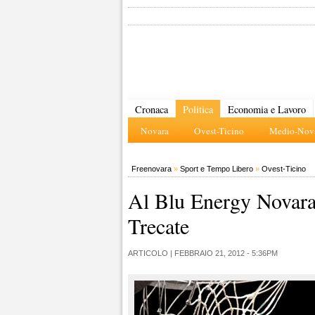
Cronaca
Politica
Economia e Lavoro
Novara
Ovest-Ticino
Medio-Nova
Freenovara
»
Sport e Tempo Libero
»
Ovest-Ticino
Al Blu Energy Novara 
Trecate
ARTICOLO |
FEBBRAIO 21, 2012 - 5:36PM