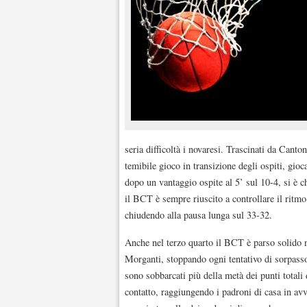
seria difficoltà i novaresi. Trascinati da Canto
temibile gioco in transizione degli ospiti, gio
dopo un vantaggio ospite al 5’ sul 10-4, si è c
il BCT è sempre riuscito a controllare il ritmo d
chiudendo alla pausa lunga sul 33-32.
Anche nel terzo quarto il BCT è parso solido 
Morganti, stoppando ogni tentativo di sorpass
sono sobbarcati più della metà dei punti total
contatto, raggiungendo i padroni di casa in avv