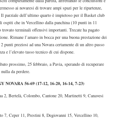
sciti completamente dalla partita, affrettando le conclusioni e
messo ai novaresi di trovare ampi spazi per le ripartenze,
l parziale dell’ultimo quarto è impietoso per il Basket club
li ospiti che in Vercellino dalla panchina (10 punti in 11
 trovato terminali offensivi importanti. Trecate ha pagato
dizione. Rimane l’amaro in bocca per una buona prestazione dei
 2 punti preziosi ad una Novara certamente di un altro passo
nza e l’elevato tasso tecnico di cui dispone.
abato prossimo, 25 febbraio, a Pavia, sperando di recuperare
a nulla da perdere.
ARA 56-69 (17-12, 16-20, 16-14, 7-23)
a 2, Bertelà, Colombo, Cantone 20, Martinetti 9, Canavesi
to 7, Ceper 11, Prestini 8, Degiovanni 15, Vercellino 10,