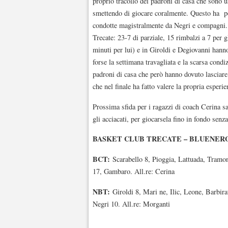
proprio tracollo dei padroni di casa che sono u
smettendo di giocare coralmente. Questo ha per
condotte magistralmente da Negri e compagni. I
Trecate: 23-7 di parziale, 15 rimbalzi a 7 per g
minuti per lui) e in Giroldi e Degiovanni hanno
forse la settimana travagliata e la scarsa con
padroni di casa che però hanno dovuto lasciare
che nel finale ha fatto valere la propria esperie
Prossima sfida per i ragazzi di coach Cerina s
gli acciacati, per giocarsela fino in fondo senz
BASKET CLUB TRECATE – BLUENERGY NOV
BCT:
Scarabello 8, Pioggia, Lattuada, Tramon
17, Gambaro. All.re: Cerina
NBT:
Giroldi 8, Mari ne, Ilic, Leone, Barbira
Negri 10. All.re: Morganti