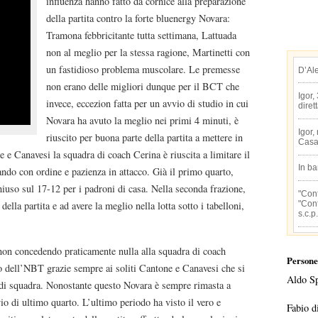
influenza hanno fatto da cornice alla preparazione
della partita contro la forte bluenergy Novara:
Tramona febbricitante tutta settimana, Lattuada
non al meglio per la stessa ragione, Martinetti con
un fastidioso problema muscolare. Le premesse
D’Al
non erano delle migliori dunque per il BCT che
Igor,
invece, eccezion fatta per un avvio di studio in cui
diret
Novara ha avuto la meglio nei primi 4 minuti, è
Igor,
riuscito per buona parte della partita a mettere in
Casa
ne e Canavesi la squadra di coach Cerina è riuscita a limitare il
In b
cando con ordine e pazienza in attacco. Già il primo quarto,
hiuso sul 17-12 per i padroni di casa. Nella seconda frazione,
"Conf
"Conf
ella partita e ad avere la meglio nella lotta sotto i tabelloni,
s.c.p.
non concedendo praticamente nulla alla squadra di coach
Persone
o dell’NBT grazie sempre ai soliti Cantone e Canavesi che si
Aldo S
i di squadra. Nonostante questo Novara è sempre rimasta a
io di ultimo quarto. L’ultimo periodo ha visto il vero e
Fabio d