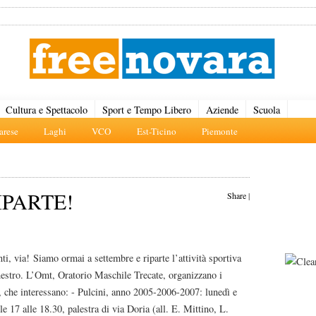
Cultura e Spettacolo
Sport e Tempo Libero
Aziende
Scuola
rese
Laghi
VCO
Est-Ticino
Piemonte
IPARTE!
Share
|
nti, via! Siamo ormai a settembre e riparte l’attività sportiva
nestro. L’Omt, Oratorio Maschile Trecate, organizzano i
, che interessano: - Pulcini, anno 2005-2006-2007: lunedì e
le 17 alle 18.30, palestra di via Doria (all. E. Mittino, L.