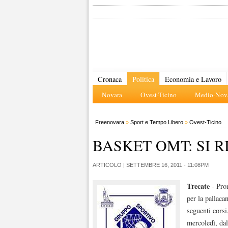
Cronaca
Politica
Economia e Lavoro
Novara
Ovest-Ticino
Medio-Nova
Freenovara
»
Sport e Tempo Libero
»
Ovest-Ticino
BASKET OMT: SI R
ARTICOLO |
SETTEMBRE 16, 2011 - 11:08PM
Trecate
- Pro
per la pallaca
seguenti corsi
mercoledì, dal