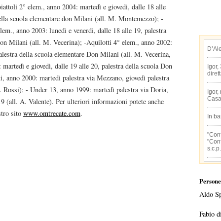
iattoli 2° elem., anno 2004: martedì e giovedì, dalle 18 alle
della scuola elementare don Milani (all. M. Montemezzo); -
elem., anno 2003: lunedì e venerdì, dalle 18 alle 19, palestra
on Milani (all. M. Vecerina); -Aquilotti 4° elem., anno 2002:
D’Al
palestra della scuola elementare Don Milani (all. M. Vecerina,
martedì e giovedì, dalle 19 alle 20, palestra della scuola Don
Igor,
diret
i, anno 2000: martedì palestra via Mezzano, giovedì palestra
M. Rossi); - Under 13, anno 1999: martedì palestra via Doria,
Igor,
Casa
9 (all. A. Valente). Per ulteriori informazioni potete anche
stro sito
www.omtrecate.com
.
In b
"Conf
"Conf
s.c.p.
Persone
Aldo S
Fabio d