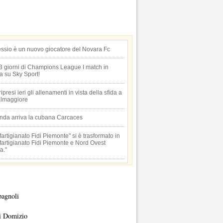
essio è un nuovo giocatore del Novara Fc
 3 giorni di Champions League I match in
ta su Sky Sport!
 ripresi ieri gli allenamenti in vista della sfida a
lmaggiore
anda arriva la cubana Carcaces
artigianato Fidi Piemonte" si è trasformato in
artigianato Fidi Piemonte e Nord Ovest
a."
pagnoli
i Domizio