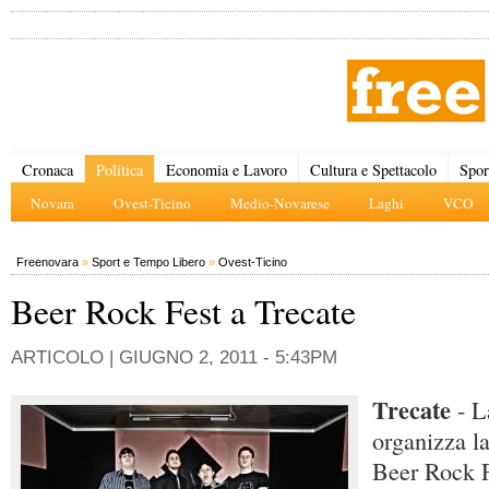
Cronaca
Politica
Economia e Lavoro
Cultura e Spettacolo
Spor
Novara
Ovest-Ticino
Medio-Novarese
Laghi
VCO
Freenovara
»
Sport e Tempo Libero
»
Ovest-Ticino
Beer Rock Fest a Trecate
ARTICOLO |
GIUGNO 2, 2011 - 5:43PM
Trecate
- L
organizza la
Beer Rock F