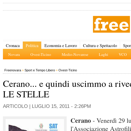
Cronaca
Politica
Economia e Lavoro
Cultura e Spettacolo
Spor
Novara
Ovest-Ticino
Medio-Novarese
Laghi
VCO
Freenovara
»
Sport e Tempo Libero
»
Ovest-Ticino
Cerano... e quindi uscimmo a rive
LE STELLE
ARTICOLO |
LUGLIO 15, 2011 - 2:26PM
Cerano
- Venerdì 29 lu
l'Associazione Astrofil