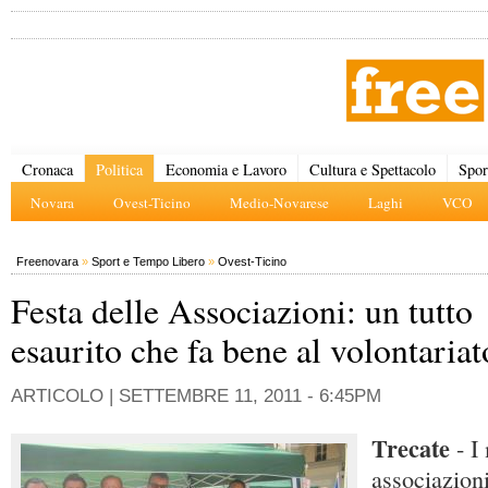
Cronaca
Politica
Economia e Lavoro
Cultura e Spettacolo
Spor
Novara
Ovest-Ticino
Medio-Novarese
Laghi
VCO
Freenovara
»
Sport e Tempo Libero
»
Ovest-Ticino
Festa delle Associazioni: un tutto
esaurito che fa bene al volontariat
ARTICOLO |
SETTEMBRE 11, 2011 - 6:45PM
Trecate
- I
associazioni