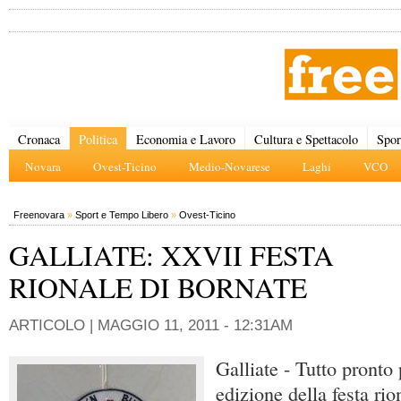
Cronaca
Politica
Economia e Lavoro
Cultura e Spettacolo
Spor
Novara
Ovest-Ticino
Medio-Novarese
Laghi
VCO
Freenovara
»
Sport e Tempo Libero
»
Ovest-Ticino
GALLIATE: XXVII FESTA
RIONALE DI BORNATE
ARTICOLO |
MAGGIO 11, 2011 - 12:31AM
Galliate - Tutto pronto 
edizione della festa rio