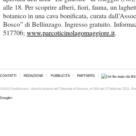
alle 18. Per scoprire alberi, fiori, fauna, un laghe
botanico in una cava bonificata, curata dall’Asso
Bosco” di Bellinzago. Ingresso gratuito. Informa
517706;
www.parcoticinolagomaggiore.it
.
CONTATTI
REDAZIONE
PUBBLICITÀ
PARTNERS
©2011 FreeNovara - Autorizzazione del Tribunale di Novara, nr 504 del 17 febbraio 2011. Re
Google+