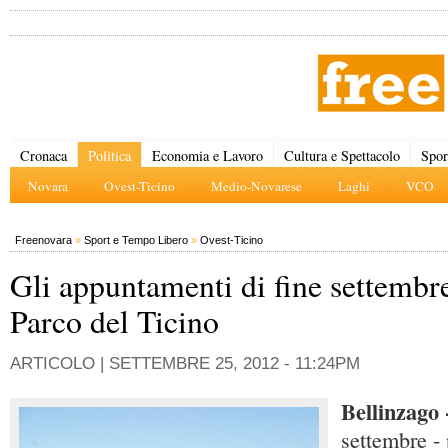
Cronaca
Politica
Economia e Lavoro
Cultura e Spettacolo
Spor
Novara
Ovest-Ticino
Medio-Novarese
Laghi
VCO
Freenovara
»
Sport e Tempo Libero
»
Ovest-Ticino
Gli appuntamenti di fine settembre
Parco del Ticino
ARTICOLO |
SETTEMBRE 25, 2012 - 11:24PM
Bellinzago
settembre -