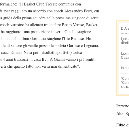
nforma che: "Il Basket Club Trecate comunica con
di aver raggiunto un accordo con coach Alessandro Ferri, cui
la guida della prima squadra nella prossima stagione di serie
l coach varesino ha allenato tra le altre Bosto Varese, Basket
D’Al
 ha raggiunto una promozione in serie C nella stagione
ano e nell'ultima sfortunata stagione l'Irte Bustese. Ha
Igor,
diret
abile di settore giovanile presso le società Gorlese e Legnano.
coach Gianni Nava per i risultati sportivi (storica
Igor,
Casa
i 4 anni trascorsi in casa Bct. A Gianni vanno i più sentiti
certi che quanto fatto non verrà mai dimenticato".
In b
"Conf
"Conf
s.c.p.
Persone
Aldo S
Fabio d