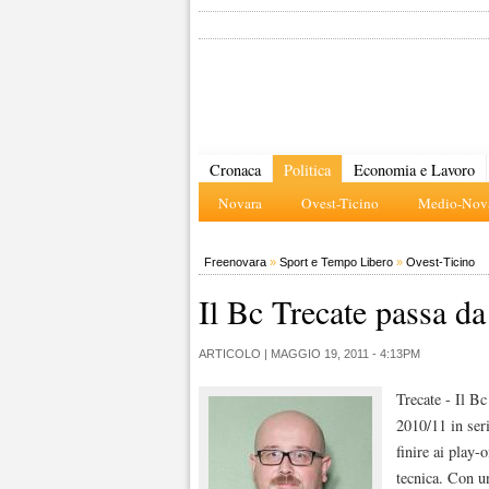
Cronaca
Politica
Economia e Lavoro
Novara
Ovest-Ticino
Medio-Nova
Freenovara
»
Sport e Tempo Libero
»
Ovest-Ticino
Il Bc Trecate passa da
ARTICOLO |
MAGGIO 19, 2011 - 4:13PM
Trecate - Il Bc
2010/11 in ser
finire ai play-
tecnica. Con u