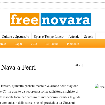
Cultura e Spettacolo
Sport e Tempo Libero
Aziende
Scuola
rese
Laghi
VCO
Est-Ticino
Piemonte
 Nava a Ferri
Share
|
 Trecate, quintetto probabilmente rivelazione della stagione
ie C1, in quanto da neopromosso ha addirittura rischiato di
off mancati forse per eccesso di inesperienza, cambia la guida
n comunicato della stessa società presieduta da Giovanni