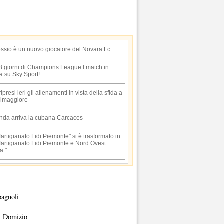
essio è un nuovo giocatore del Novara Fc
 3 giorni di Champions League I match in
ta su Sky Sport!
 ripresi ieri gli allenamenti in vista della sfida a
lmaggiore
anda arriva la cubana Carcaces
artigianato Fidi Piemonte" si è trasformato in
artigianato Fidi Piemonte e Nord Ovest
a."
pagnoli
i Domizio