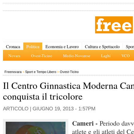
Cronaca
Politica
Economia e Lavoro
Cultura e Spettacolo
Spor
Novara
Ovest-Ticino
Medio-Novarese
Laghi
VCO
Freenovara
»
Sport e Tempo Libero
»
Ovest-Ticino
Il Centro Ginnastica Moderna Ca
conquista il tricolore
ARTICOLO |
GIUGNO 19, 2013 - 1:57PM
Cameri -
Periodo davve
atlete e gli atleti del 