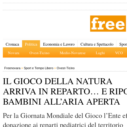
Cronaca
Politica
Economia e Lavoro
Cultura e Spettacolo
Spor
Novara
Ovest-Ticino
Medio-Novarese
Laghi
VCO
Freenovara
»
Sport e Tempo Libero
»
Ovest-Ticino
IL GIOCO DELLA NATURA
ARRIVA IN REPARTO… E RIP
BAMBINI ALL’ARIA APERTA
Per la Giornata Mondiale del Gioco l’Ente ef
donazione ai reparti pediatrici del territorio