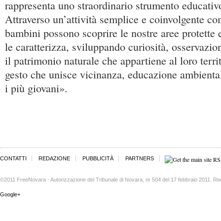
rappresenta uno straordinario strumento educativo
Attraverso un’attività semplice e coinvolgente co
bambini possono scoprire le nostre aree protette e
le caratterizza, sviluppando curiosità, osservazio
il patrimonio naturale che appartiene al loro terri
gesto che unisce vicinanza, educazione ambiental
i più giovani».
CONTATTI
REDAZIONE
PUBBLICITÀ
PARTNERS
©2011 FreeNovara - Autorizzazione del Tribunale di Novara, nr 504 del 17 febbraio 2011. Re
Google+