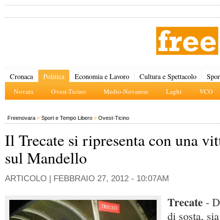
Cronaca
Politica
Economia e Lavoro
Cultura e Spettacolo
Spor
Novara
Ovest-Ticino
Medio-Novarese
Laghi
VCO
Freenovara
»
Sport e Tempo Libero
»
Ovest-Ticino
Il Trecate si ripresenta con una vit
sul Mandello
ARTICOLO |
FEBBRAIO 27, 2012 - 10:07AM
Trecate
- D
di sosta, si