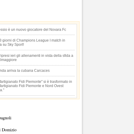
essio è un nuovo giocatore del Novara Fc
 3 giorni di Champions League I match in
ta su Sky Sport!
 ripresi ieri gli allenamenti in vista della sfida a
lmaggiore
anda arriva la cubana Carcaces
artigianato Fidi Piemonte" si è trasformato in
artigianato Fidi Piemonte e Nord Ovest
a."
pagnoli
i Domizio