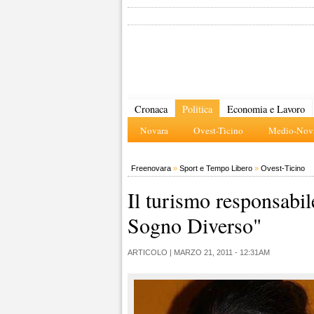
Cronaca
Politica
Economia e Lavoro
Novara
Ovest-Ticino
Medio-Nova
Freenovara
»
Sport e Tempo Libero
»
Ovest-Ticino
Il turismo responsabil
Sogno Diverso"
ARTICOLO |
MARZO 21, 2011 - 12:31AM