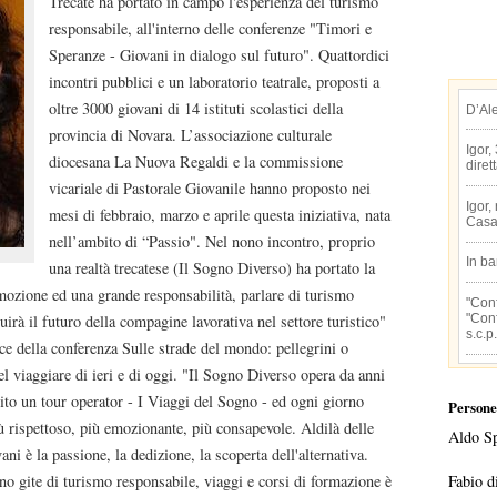
Trecate ha portato in campo l'esperienza del turismo
responsabile, all'interno delle conferenze "Timori e
Speranze - Giovani in dialogo sul futuro". Quattordici
incontri pubblici e un laboratorio teatrale, proposti a
oltre 3000 giovani di 14 istituti scolastici della
D’Al
provincia di Novara. L’associazione culturale
Igor,
diocesana La Nuova Regaldi e la commissione
diret
vicariale di Pastorale Giovanile hanno proposto nei
Igor,
mesi di febbraio, marzo e aprile questa iniziativa, nata
Casa
nell’ambito di “Passio". Nel nono incontro, proprio
In b
una realtà trecatese (Il Sogno Diverso) ha portato la
mozione ed una grande responsabilità, parlare di turismo
"Conf
"Conf
uirà il futuro della compagine lavorativa nel settore turistico"
s.c.p.
ce della conferenza Sulle strade del mondo: pellegrini o
del viaggiare di ieri e di oggi. "Il Sogno Diverso opera da anni
uito un tour operator - I Viaggi del Sogno - ed ogni giorno
Persone
 rispettoso, più emozionante, più consapevole. Aldilà delle
Aldo S
i è la passione, la dedizione, la scoperta dell'alternativa.
Fabio d
no gite di turismo responsabile, viaggi e corsi di formazione è