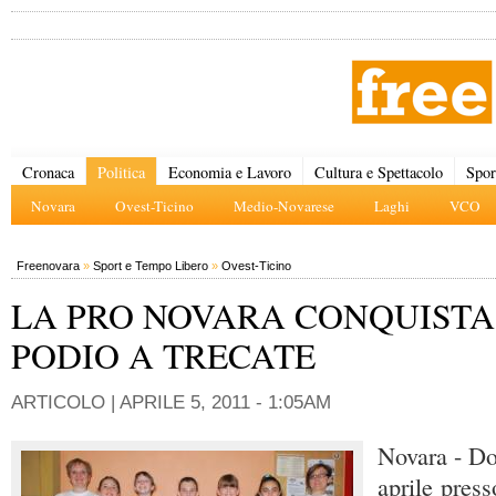
Cronaca
Politica
Economia e Lavoro
Cultura e Spettacolo
Spor
Novara
Ovest-Ticino
Medio-Novarese
Laghi
VCO
Freenovara
»
Sport e Tempo Libero
»
Ovest-Ticino
LA PRO NOVARA CONQUISTA
PODIO A TRECATE
ARTICOLO |
APRILE 5, 2011 - 1:05AM
Novara - D
aprile press