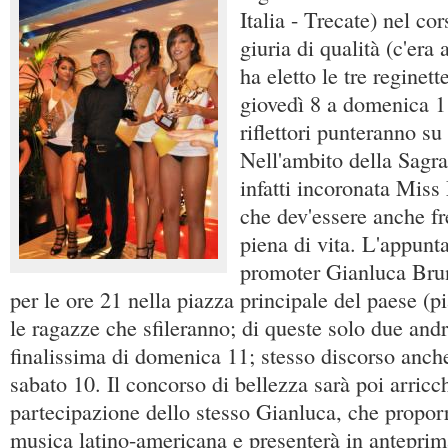
Italia - Trecate) nel co
giuria di qualità (c'era
ha eletto le tre reginett
giovedì 8 a domenica 1
riflettori punteranno s
Nell'ambito della Sagr
infatti incoronata Miss
che dev'essere anche fr
piena di vita. L'appunt
promoter Gianluca Bru
per le ore 21 nella piazza principale del paese (p
le ragazze che sfileranno; di queste solo due and
finalissima di domenica 11; stesso discorso anche
sabato 10. Il concorso di bellezza sarà poi arricch
partecipazione dello stesso Gianluca, che proporr
musica latino-americana e presenterà in anteprim