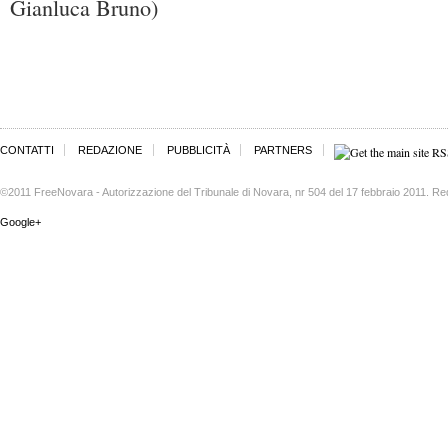
Gianluca Bruno)
CONTATTI
REDAZIONE
PUBBLICITÀ
PARTNERS
©2011 FreeNovara - Autorizzazione del Tribunale di Novara, nr 504 del 17 febbraio 2011. Re
Google+