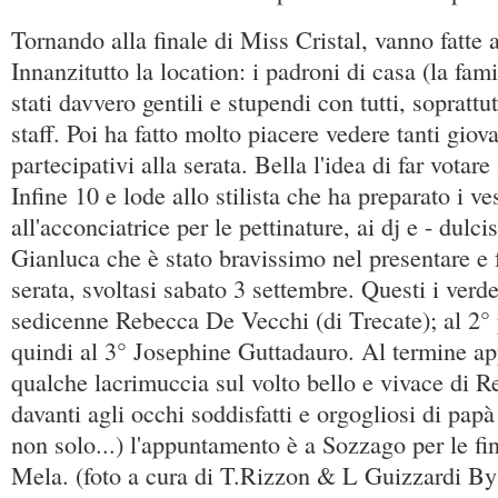
Tornando alla finale di Miss Cristal, vanno fatte 
Innanzitutto la location: i padroni di casa (la fa
stati davvero gentili e stupendi con tutti, soprattu
staff. Poi ha fatto molto piacere vedere tanti giov
partecipativi alla serata. Bella l'idea di far votare
Infine 10 e lode allo stilista che ha preparato i ves
all'acconciatrice per le pettinature, ai dj e - dulci
Gianluca che è stato bravissimo nel presentare e f
serata, svoltasi sabato 3 settembre. Questi i verdet
sedicenne Rebecca De Vecchi (di Trecate); al 2° 
quindi al 3° Josephine Guttadauro. Al termine app
qualche lacrimuccia sul volto bello e vivace di Re
davanti agli occhi soddisfatti e orgogliosi di pap
non solo...) l'appuntamento è a Sozzago per le fi
Mela. (foto a cura di T.Rizzon & L Guizzardi By