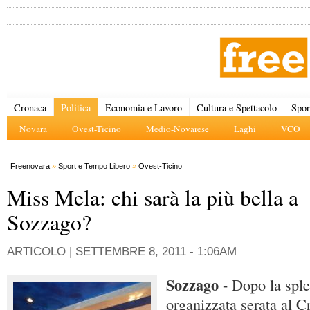
Cronaca
Politica
Economia e Lavoro
Cultura e Spettacolo
Spor
Novara
Ovest-Ticino
Medio-Novarese
Laghi
VCO
Freenovara
»
Sport e Tempo Libero
»
Ovest-Ticino
Miss Mela: chi sarà la più bella a
Sozzago?
ARTICOLO |
SETTEMBRE 8, 2011 - 1:06AM
Sozzago
- Dopo la spl
organizzata serata al C