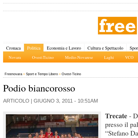
Cronaca
Politica
Economia e Lavoro
Cultura e Spettacolo
Spor
Novara
Ovest-Ticino
Medio-Novarese
Laghi
VCO
Freenovara
»
Sport e Tempo Libero
»
Ovest-Ticino
Podio biancorosso
ARTICOLO |
GIUGNO 3, 2011 - 10:51AM
Trecate
- D
presso il pa
“Stefano Da