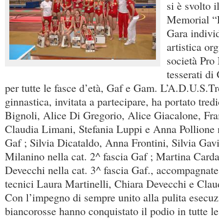
si è svolto 
Memorial “F
Gara individ
artistica or
società Pro 
tesserati di
per tutte le fasce d’età, Gaf e Gam. L’A.D.U.S.T
ginnastica, invitata a partecipare, ha portato tredi
Bignoli, Alice Di Gregorio, Alice Giacalone, Fra
Claudia Limani, Stefania Luppi e Anna Pollione n
Gaf ; Silvia Dicataldo, Anna Frontini, Silvia Gav
Milanino nella cat. 2^ fascia Gaf ; Martina Card
Devecchi nella cat. 3^ fascia Gaf., accompagnate
tecnici Laura Martinelli, Chiara Devecchi e Clau
Con l’impegno di sempre unito alla pulita esecuz
biancorosse hanno conquistato il podio in tutte le