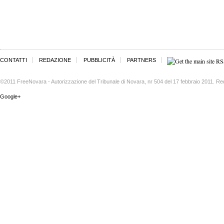
CONTATTI
REDAZIONE
PUBBLICITÀ
PARTNERS
©2011 FreeNovara - Autorizzazione del Tribunale di Novara, nr 504 del 17 febbraio 2011. Re
Google+