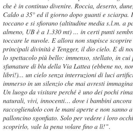
che è in continuo divenire. Roccia, deserto, dune
Caldo a 35° ed il giorno dopo guanti e sciarpa. Il
toccano e si sfiorano (altitudine media s.l.m. a p
almeno, UB è a 1.330 mt) ... in certi punti sembr
toccare le nuvole. E allora non stupisce scoprire
principali divinità è Tengger, il dio cielo. E di no
lo spettacolo più bello: immenso, stellato, in cui
sfumature di blu della Via Lattea (ebbene no, non
libri!)... un cielo senza interruzioni di luci artifi
immerso in un silenzio che mai avresti immaginat
Un luogo da visitare perché è uno dei pochi rimas
naturali, vivi, innocenti… dove i bambini ancor
raccogliendolo con le mani aperte e non sanno a
palloncino sgonfiato. Solo per vedere i loro occhi
scoprirlo, vale la pena volare fino a lì!
".