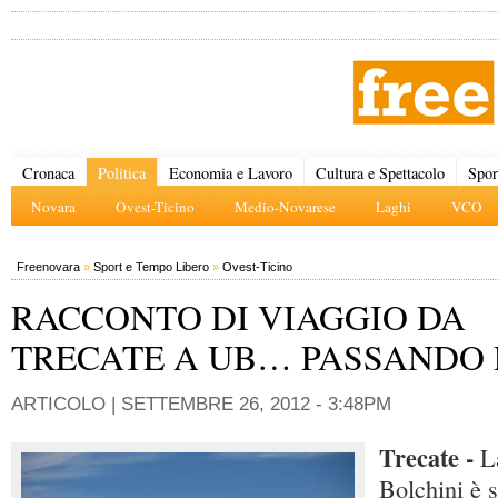
Cronaca
Politica
Economia e Lavoro
Cultura e Spettacolo
Spor
Novara
Ovest-Ticino
Medio-Novarese
Laghi
VCO
Freenovara
»
Sport e Tempo Libero
»
Ovest-Ticino
RACCONTO DI VIAGGIO DA
TRECATE A UB… PASSANDO P
ARTICOLO |
SETTEMBRE 26, 2012 - 3:48PM
Trecate -
L
Bolchini è s