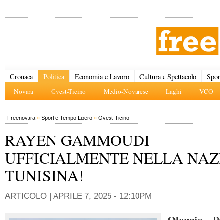
Cronaca
Politica
Economia e Lavoro
Cultura e Spettacolo
Spor
Novara
Ovest-Ticino
Medio-Novarese
Laghi
VCO
Freenovara
»
Sport e Tempo Libero
»
Ovest-Ticino
RAYEN GAMMOUDI
UFFICIALMENTE NELLA NAZ
TUNISINA!
ARTICOLO |
APRILE 7, 2025 - 12:10PM
Oleggio
- P