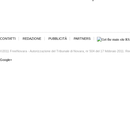
CONTATTI
REDAZIONE
PUBBLICITÀ
PARTNERS
©2011 FreeNovara - Autorizzazione del Tribunale di Novara, nr 504 del 17 febbraio 2011. Re
Google+