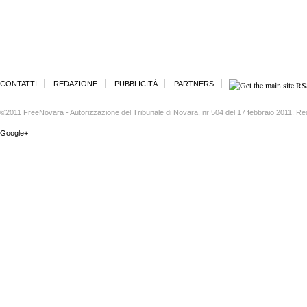
CONTATTI
REDAZIONE
PUBBLICITÀ
PARTNERS
©2011 FreeNovara - Autorizzazione del Tribunale di Novara, nr 504 del 17 febbraio 2011. Re
Google+