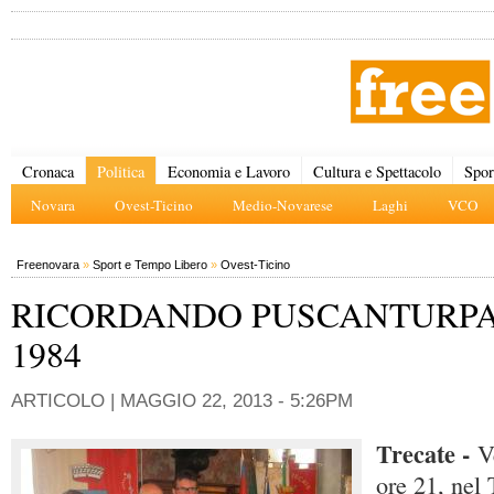
Cronaca
Politica
Economia e Lavoro
Cultura e Spettacolo
Spor
Novara
Ovest-Ticino
Medio-Novarese
Laghi
VCO
Freenovara
»
Sport e Tempo Libero
»
Ovest-Ticino
RICORDANDO PUSCANTURP
1984
ARTICOLO |
MAGGIO 22, 2013 - 5:26PM
Trecate -
V
ore 21, nel