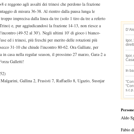
+8 e reggono agli assalti dei trinesi che perdono la frazione
antaggio di misura 36-38. Al rientro dalla pausa lunga le
roppo imprecisa dalla linea da tre (solo 1 tiro da tre a referto
 Trino) e, pur aggiudicandosi la frazione 14-13, non riesce a
D’Al
l'incontro (49-52 al 30'). Negli ultimi 10' di gioco i bianco-
use ed i trinesi, più freschi per merito delle rotazioni più
Igor,
diret
 secco 31-10 che chiude l'incontro 80-62. Ora Galliate, per
uta in casa nella regular season, il prossimo 27 marzo, Gara-2 a
Igor,
Casa
Forza Galletti!
In b
52)
lgarini, Gallina 2, Frasisti 7, Raffaello 8, Ugazio, Susnjar
"Conf
"Conf
s.c.p.
Persone
Aldo S
Fabio d