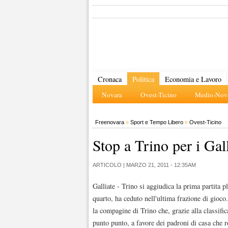
Cronaca
Politica
Economia e Lavoro
Novara
Ovest-Ticino
Medio-Nova
Freenovara
»
Sport e Tempo Libero
»
Ovest-Ticino
Stop a Trino per i Gall
ARTICOLO |
MARZO 21, 2011 - 12:35AM
Galliate - Trino si aggiudica la prima partita 
quarto, ha ceduto nell'ultima frazione di gioco
la compagine di Trino che, grazie alla classifi
punto punto, a favore dei padroni di casa che r