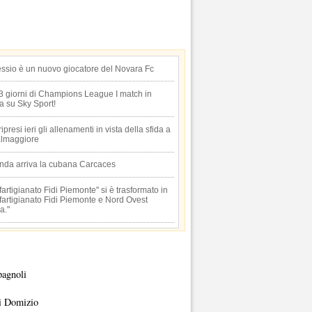
essio è un nuovo giocatore del Novara Fc
 3 giorni di Champions League I match in
ta su Sky Sport!
 ripresi ieri gli allenamenti in vista della sfida a
lmaggiore
anda arriva la cubana Carcaces
artigianato Fidi Piemonte" si è trasformato in
artigianato Fidi Piemonte e Nord Ovest
a."
pagnoli
i Domizio