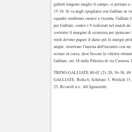
galletti tengono meglio il campo, si portano a 
15-18. Si va negli spogliatoi con Galliate in v
squadre sembrano curarsi a vicenda, Galliate è t
per Galliate, contro i 9 realizzati nel match da
costruire il margine di sicurezza per ipotecare 
verdi devono pagare il dazio per le energie prof
ampie, invertono l'inerzia dell'incontro con un
restare in corsa, deve bissare la vittoria otten
Galliate, ore 18 nella Palestra di via Custoza. 
TRINO-GALLIATE 80-62 (21-20, 36-38, 49-
GALLIATE: Bolla 6, Schifano 3, Werlich 13, Ma
23, Rivaroli n.e. All.Sguazzotti.