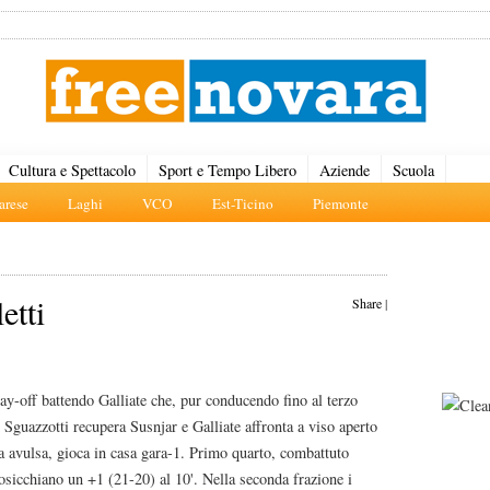
Cultura e Spettacolo
Sport e Tempo Libero
Aziende
Scuola
rese
Laghi
VCO
Est-Ticino
Piemonte
etti
Share
|
play-off battendo Galliate che, pur conducendo fino al terzo
. Sguazzotti recupera Susnjar e Galliate affronta a viso aperto
ca avulsa, gioca in casa gara-1. Primo quarto, combattuto
osicchiano un +1 (21-20) al 10'. Nella seconda frazione i