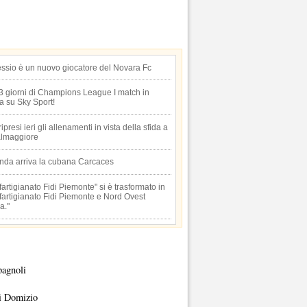
essio è un nuovo giocatore del Novara Fc
 3 giorni di Champions League I match in
ta su Sky Sport!
 ripresi ieri gli allenamenti in vista della sfida a
lmaggiore
anda arriva la cubana Carcaces
artigianato Fidi Piemonte" si è trasformato in
artigianato Fidi Piemonte e Nord Ovest
a."
pagnoli
i Domizio