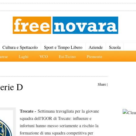
Cultura e Spettacolo
Sport e Tempo Libero
Aziende
Scuola
rese
Laghi
VCO
Est-Ticino
Piemonte
serie D
Share
|
Trecate -
Settimana travagliata per la giovane
squadra dell'IGOR di Trecate: influenze e
infortuni hanno messo seriamente a rischio la
formazione di una squadra competitiva per