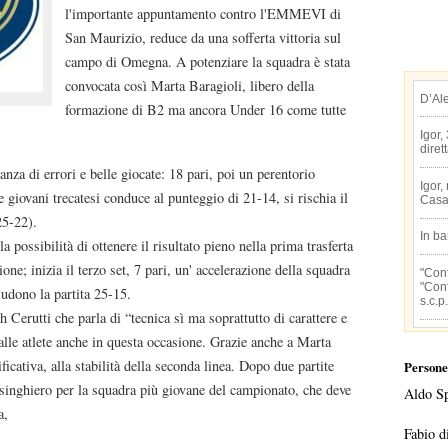
l'importante appuntamento contro l'EMMEVI di
San Maurizio, reduce da una sofferta vittoria sul
campo di Omegna. A potenziare la squadra è stata
convocata così Marta Baragioli, libero della
D’Al
formazione di B2 ma ancora Under 16 come tutte
Igor,
diret
nanza di errori e belle giocate: 18 pari, poi un perentorio
Igor,
e giovani trecatesi conduce al punteggio di 21-14, si rischia il
Casa
25-22).
In b
 possibilità di ottenere il risultato pieno nella prima trasferta
one; inizia il terzo set, 7 pari, un' accelerazione della squadra
"Conf
"Conf
iudono la partita 25-15.
s.c.p.
 Cerutti che parla di “tecnica sì ma soprattutto di carattere e
 dalle atlete anche in questa occasione. Grazie anche a Marta
ficativa, alla stabilità della seconda linea. Dopo due partite
Persone
usinghiero per la squadra più giovane del campionato, che deve
Aldo S
a,
Fabio d