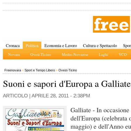
Cronaca
Politica
Economia e Lavoro
Cultura e Spettacolo
Spor
Novara
Ovest-Ticino
Medio-Novarese
Laghi
VCO
Freenovara
»
Sport e Tempo Libero
»
Ovest-Ticino
Suoni e sapori d'Europa a Galliate
ARTICOLO |
APRILE 28, 2011 - 2:38PM
Galliate - In occasione
dell'Europa (celebrata 
maggio) e dell'Anno eu