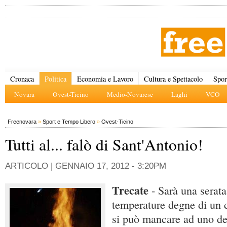
Cronaca
Politica
Economia e Lavoro
Cultura e Spettacolo
Spor
Novara
Ovest-Ticino
Medio-Novarese
Laghi
VCO
Freenovara
»
Sport e Tempo Libero
»
Ovest-Ticino
Tutti al... falò di Sant'Antonio!
ARTICOLO |
GENNAIO 17, 2012 - 3:20PM
Trecate
- Sarà una serata
temperature degne di un 
si può mancare ad uno de