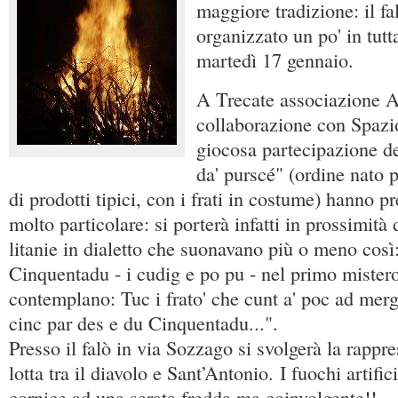
maggiore tradizione: il fa
organizzato un po' in tutta
martedì 17 gennaio.
A Trecate associazione A
collaborazione con Spazi
giocosa partecipazione de
da' purscé" (ordine nato 
di prodotti tipici, con i frati in costume) hanno p
molto particolare: si porterà infatti in prossimità 
litanie in dialetto che suonavano più o meno così
Cinquentadu - i cudig e po pu - nel primo mistero
contemplano: Tuc i frato' che cunt a' poc ad mer
cinc par des e du Cinquentadu...".
Presso il falò in via Sozzago si svolgerà la rappr
lotta tra il diavolo e Sant’Antonio. I fuochi artific
cornice ad una serata fredda ma coinvolgente!!