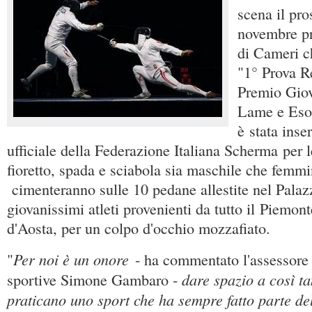
scena il pro
novembre p
di Cameri ch
"1° Prova R
Premio Giov
Lame e Esor
è stata inse
ufficiale della Federazione Italiana Scherma per l
fioretto, spada e sciabola sia maschile che femmin
cimenteranno sulle 10 pedane allestite nel Palaz
giovanissimi atleti provenienti da tutto il Piemont
d'Aosta, per un colpo d'occhio mozzafiato.
Per noi è un onore
"
- ha commentato l'assessore a
dare spazio a così ta
sportive Simone Gambaro -
praticano uno sport che ha sempre fatto parte de