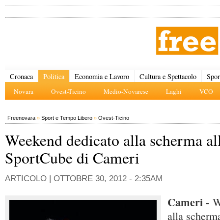
Cronaca
Politica
Economia e Lavoro
Cultura e Spettacolo
Spor
Novara
Ovest-Ticino
Medio-Novarese
Laghi
VCO
Freenovara
»
Sport e Tempo Libero
»
Ovest-Ticino
Weekend dedicato alla scherma al
SportCube di Cameri
ARTICOLO |
OTTOBRE 30, 2012 - 2:35AM
Cameri -
We
alla scherm