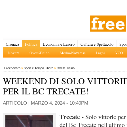
Cronaca
Politica
Economia e Lavoro
Cultura e Spettacolo
Spor
Novara
Ovest-Ticino
Medio-Novarese
Laghi
VCO
Freenovara
»
Sport e Tempo Libero
»
Ovest-Ticino
WEEKEND DI SOLO VITTORI
PER IL BC TRECATE!
ARTICOLO |
MARZO 4, 2024 - 10:40PM
Trecate
- Solo vittorie per
del Bc Trecate nell'ultim