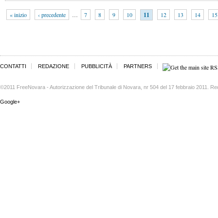
« inizio
‹ precedente
…
7
8
9
10
11
12
13
14
15
CONTATTI
REDAZIONE
PUBBLICITÀ
PARTNERS
©2011 FreeNovara - Autorizzazione del Tribunale di Novara, nr 504 del 17 febbraio 2011. Re
Google+