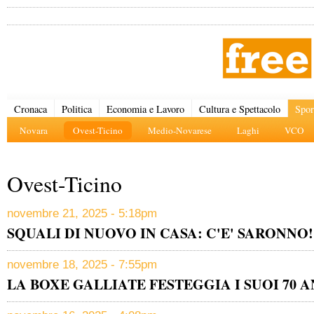
Cronaca
Politica
Economia e Lavoro
Cultura e Spettacolo
Spor
Novara
Ovest-Ticino
Medio-Novarese
Laghi
VCO
Ovest-Ticino
novembre 21, 2025 - 5:18pm
SQUALI DI NUOVO IN CASA: C'E' SARONNO!
novembre 18, 2025 - 7:55pm
LA BOXE GALLIATE FESTEGGIA I SUOI 70 A