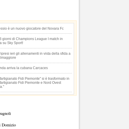
essio è un nuovo giocatore del Novara Fc
 3 giorni di Champions League I match in
ta su Sky Sport!
 ripresi ieri gli allenamenti in vista della sfida a
lmaggiore
anda arriva la cubana Carcaces
artigianato Fidi Piemonte" si è trasformato in
artigianato Fidi Piemonte e Nord Ovest
a."
pagnoli
i Domizio