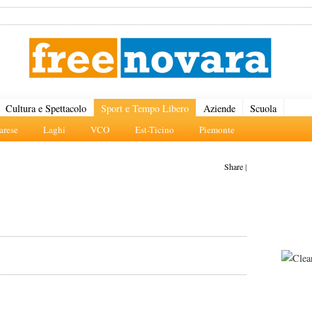
Cultura e Spettacolo
Sport e Tempo Libero
Aziende
Scuola
rese
Laghi
VCO
Est-Ticino
Piemonte
Share
|