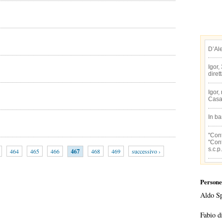
D’Al
Igor,
diret
Igor,
Casa
In b
"Conf
"Conf
s.c.p.
464
465
466
467
468
469
successivo ›
Persone
Aldo S
Fabio d