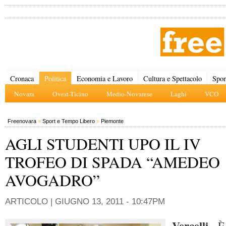
Cronaca
Politica
Economia e Lavoro
Cultura e Spettacolo
Spor
Novara
Ovest-Ticino
Medio-Novarese
Laghi
VCO
Freenovara
»
Sport e Tempo Libero
»
Piemonte
AGLI STUDENTI UPO IL IV
TROFEO DI SPADA “AMEDEO
AVOGADRO”
ARTICOLO |
GIUGNO 13, 2011 - 10:47PM
Vercelli
- È