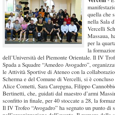
manifestazi
quella che 
nella Sala d
Vercelli Sc
Massaua, ha
per la quart
la formazion
dell’Università del Piemonte Orientale. Il IV Trof
Spada a Squadre “Amedeo Avogadro”, organizzat
le Attività Sportive di Ateneo con la collaborazio
Scherma e del Comune di Vercelli, si è concluso c
Alice Cometti, Sara Carepgna, Filippo Cannobbi
Bertinetti, che, guidati dal maestro d’armi Mas
sconfitto in finale, per 40 stoccate a 28, la forma
Il IV Trofeo “Avogadro” ha segnato un punto di s
nell’organizzazione dell’evento. Il numero della sq