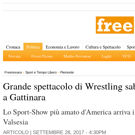
Cronaca
Politica
Economia e Lavoro
Cultura e Spettacolo
Spor
Novara
Ovest-Ticino
Medio-Novarese
Laghi
VCO
Freenovara
»
Sport e Tempo Libero
»
Piemonte
Grande spettacolo di Wrestling sa
a Gattinara
Lo Sport-Show più amato d'America arriva il
Valsesia
ARTICOLO |
SETTEMBRE 28, 2017 - 4:30PM