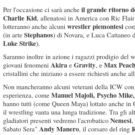
il grande ritorno 
Per l'occasione ci sarà anche
Charlie Kid
, allenatosi in America con Ric Flai
wrestler piemontesi
lotteranno anche alcuni
come
Stephanos
(in arte
) di Novara, e Luca Cattaneo di
Luke Strike
).
Saranno inoltre in azione i ragazzi prodigio del wr
Akira
Gravity
Max Peac
giovani fenomeni
e
, e
cristallini che iniziano a essere richiesti anche all
Non mancheranno alcuni veterani della ICW con o
Manuel Majoli, Psycho Mike, 
esperienza, come
hanno tutti (come Queen Maya) lottato anche in 
il wrestling vanta una lunga tradizione. Tra gli al
Nemesi
gladiatori presenti vedremo l'acrobatico
,
Andy Manero
R
Sabato Sera"
, il corsaro del ring