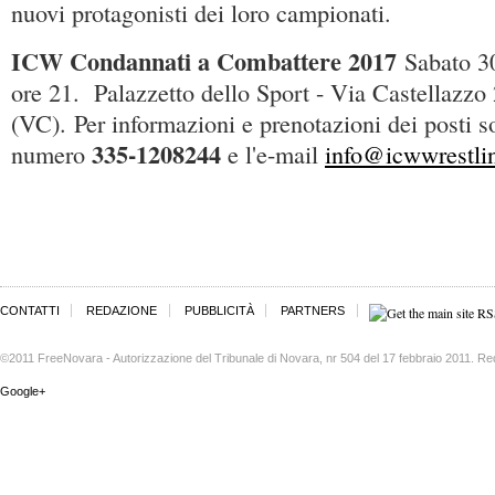
nuovi protagonisti dei loro campionati.
ICW Condannati a Combattere 2017
Sabato 3
ore 21. Palazzetto dello Sport - Via Castellazzo 
(VC). Per informazioni e prenotazioni dei posti so
335-1208244
numero
e l'e-mail
info@icwwrestlin
CONTATTI
REDAZIONE
PUBBLICITÀ
PARTNERS
©2011 FreeNovara - Autorizzazione del Tribunale di Novara, nr 504 del 17 febbraio 2011. Re
Google+