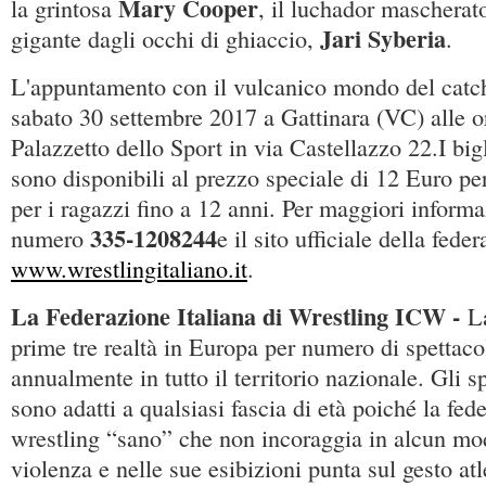
Mary Cooper
la grintosa
, il luchador maschera
Jari Syberia
gigante dagli occhi di ghiaccio,
.
L'appuntamento con il vulcanico mondo del catch
sabato 30 settembre 2017 a Gattinara (VC) alle or
Palazzetto dello Sport in via Castellazzo 22.I bigli
sono disponibili al prezzo speciale di 12 Euro per
per i ragazzi fino a 12 anni. Per maggiori informa
335-1208244
numero
e il sito ufficiale della fede
www.wrestlingitaliano.it
.
La Federazione Italiana di Wrestling ICW -
L
prime tre realtà in Europa per numero di spettaco
annualmente in tutto il territorio nazionale. Gli 
sono adatti a qualsiasi fascia di età poiché la fe
wrestling “sano” che non incoraggia in alcun modo
violenza e nelle sue esibizioni punta sul gesto atl