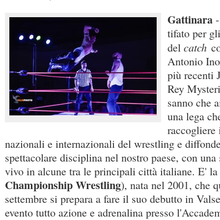
Gattinara
tifato per g
catch
del
co
Antonio Ino
più recenti 
Rey Mysteri
sanno che an
una lega che
raccogliere 
nazionali e internazionali del wrestling e diffond
spettacolare disciplina nel nostro paese, con una s
vivo in alcune tra le principali città italiane. E' l
Championship Wrestling
), nata nel 2001, che 
settembre si prepara a fare il suo debutto in Vals
evento tutto azione e adrenalina presso l'Accadem