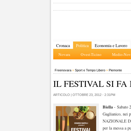
Cronaca
Politica
Economia e Lavoro
Novara
Ovest-Ticino
Medio-Nova
Freenovara
»
Sport e Tempo Libero
»
Piemonte
IL FESTIVAL SI FA 
ARTICOLO |
OTTOBRE 23, 2012 - 2:31PM
Biella
- Sabato 2
Gaglianico, nei 
NAZIONALE DEL
per la messa a pu