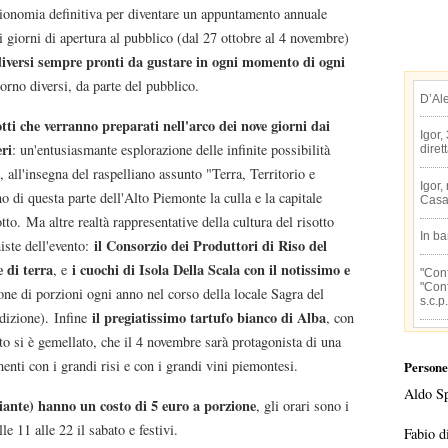
sionomia definitiva per diventare un appuntamento annuale
 giorni di apertura al pubblico (dal 27 ottobre al 4 novembre)
 diversi sempre pronti da gustare in ogni momento di ogni
iorno diversi, da parte del pubblico.
D’Al
tti che verranno preparati nell'arco dei nove giorni dai
Igor,
ri
: un'entusiasmante esplorazione delle infinite possibilità
diret
 all'insegna del raspelliano assunto "Terra, Territorio e
Igor,
o di questa parte dell'Alto Piemonte la culla e la capitale
Casa
tto. Ma altre realtà rappresentative della cultura del risotto
In b
il Consorzio dei Produttori di Riso del
iste dell'evento:
 di terra
i cuochi di Isola Della Scala con il notissimo e
, e
"Conf
"Conf
e di porzioni ogni anno nel corso della locale Sagra del
s.c.p.
il pregiatissimo tartufo bianco di Alba
dizione). Infine
, con
tto si è gemellato, che il 4 novembre sarà protagonista di una
enti con i grandi risi e con i grandi vini piemontesi.
Persone
Aldo S
iante) hanno un costo di 5 euro a porzione
, gli orari sono i
lle 11 alle 22 il sabato e festivi.
Fabio d