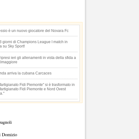
essio è un nuovo giocatore del Novara Fc
 3 giorni di Champions League I match in
ta su Sky Sport!
 ripresi ieri gli allenamenti in vista della sfida a
lmaggiore
anda arriva la cubana Carcaces
artigianato Fidi Piemonte" si è trasformato in
artigianato Fidi Piemonte e Nord Ovest
a."
pagnoli
i Domizio