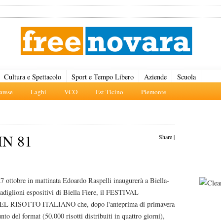
Cultura e Spettacolo
Sport e Tempo Libero
Aziende
Scuola
rese
Laghi
VCO
Est-Ticino
Piemonte
IN 81
Share
|
7 ottobre in mattinata Edoardo Raspelli inaugurerà a Biella-
padiglioni espositivi di Biella Fiere, il FESTIVAL
 RISOTTO ITALIANO che, dopo l'anteprima di primavera
nto del format (50.000 risotti distribuiti in quattro giorni),