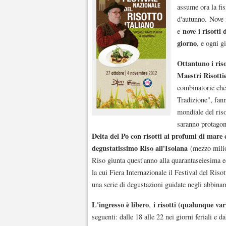
assume ora la fi
d'autunno. Nove i
nove
i risotti
e
giorno
, e ogni g
Ottantuno i riso
Maestri Risottie
combinatorie che,
Tradizione", fann
mondiale del riso
saranno protagon
Delta del Po con risotti ai profumi di mare e
degustatissimo Riso all'Isolana
(mezzo milion
Riso giunta quest'anno alla quarantaseiesima e
la cui Fiera Internazionale il Festival del Riso
una serie di degustazioni guidate negli abbinam
L'ingresso è libero
i risotti (qualunque var
,
seguenti: dalle 18 alle 22 nei giorni feriali e da