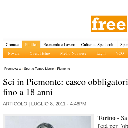
Cronaca
Politica
Economia e Lavoro
Cultura e Spettacolo
Spor
Novara
Ovest-Ticino
Medio-Novarese
Laghi
VCO
Freenovara
»
Sport e Tempo Libero
»
Piemonte
Sci in Piemonte: casco obbligator
fino a 18 anni
ARTICOLO |
LUGLIO 8, 2011 - 4:46PM
Torino
- Sa
l'età per l'o