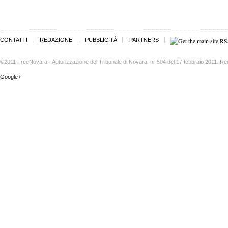
CONTATTI
REDAZIONE
PUBBLICITÀ
PARTNERS
©2011 FreeNovara - Autorizzazione del Tribunale di Novara, nr 504 del 17 febbraio 2011. Re
Google+